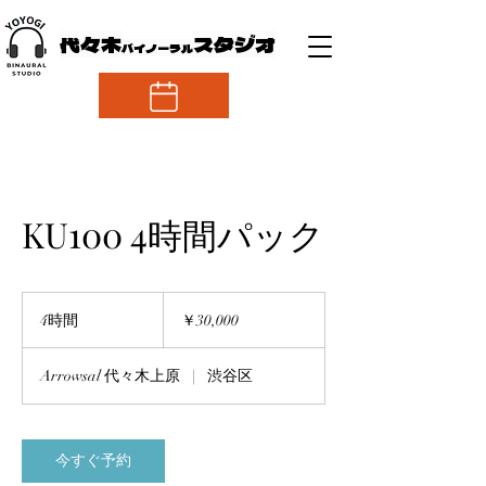
代々木
スタジオ
バイノーラル
ご予約
KU100 4時間パック
30,000
円
4時間
4
￥30,000
時
間
Arrowsal 代々木上原
|
渋谷区
今すぐ予約